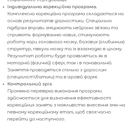
Індивідуальна корекційна програма.
Комплексна корекційна програма складається на
основі результатів діагностики. Спеціально
підібрані вправи зміцнюють нейронні зв’язки та
сприяють формуванню нових, стимулюють
роботу кори головного мозку, базових (глибинних)
структур, півкуль мозку та їх взаємодію в цілому.
Результат роботи буде проявлятись як в
моторній (фізичній) сфері, так і в пізнавальній.
Заняття проводяться спільно з дорослим
(спеціаліст\батьки) та в ігровій формі.
Контрольний зріз.
Проміжна перевірка виконання програми
здійснюється для визначення ефективності
корекційних занять з можливістю внесення змін на
певному корекційному етапі, щоб своєчасно
перейти до наступного.