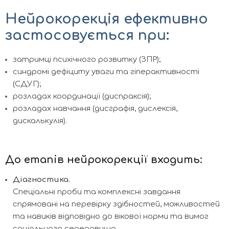
Нейрокорекція ефективно
застосовується при:
затримці психічного розвитку (ЗПР);
синдромі дефіциту уваги та гіперактивності
(СДУГ);
розладах координації (диспраксія);
розладах навчання (дисграфія, дислексія,
дискалькулія).
До етапів нейрокорекції входить:
Діагностика.
Спеціальні проби та комплексні завдання
спрямовані на перевірку здібностей, можливостей
та навиків відповідно до вікової норми та вимог
соціального середовища.