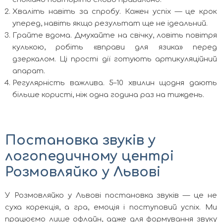
Хваліть навіть за спробу. Кожен успіх — це крок
уперед, навіть якщо результат ще не ідеальний.
Грайте вдома. Дмухайте на свічку, ловіть повітря
кулькою, робіть «вправи для язика» перед
дзеркалом. Ці прості дії готують артикуляційний
апарат.
Регулярність важлива. 5–10 хвилин щодня дають
більше користі, ніж одна година раз на тиждень.
Постановка звуків у
логопедичному центрі
Розмовляйко у Львові
У Розмовляйко у Львові постановка звуків — це не
суха корекція, а гра, емоція і поступовий успіх. Ми
працюємо лише офлайн, адже для формування звуку