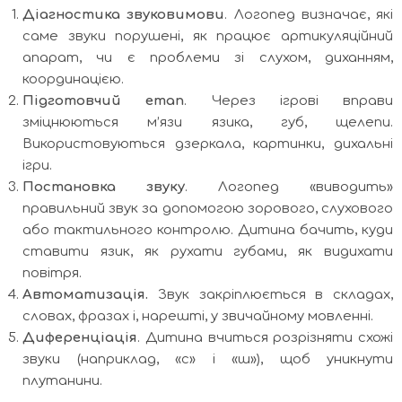
Діагностика звуковимови
. Логопед визначає, які
саме звуки порушені, як працює артикуляційний
апарат, чи є проблеми зі слухом, диханням,
координацією.
Підготовчий етап
. Через ігрові вправи
зміцнюються м’язи язика, губ, щелепи.
Використовуються дзеркала, картинки, дихальні
ігри.
Постановка звуку
. Логопед «виводить»
правильний звук за допомогою зорового, слухового
або тактильного контролю. Дитина бачить, куди
ставити язик, як рухати губами, як видихати
повітря.
Автоматизація.
Звук закріплюється в складах,
словах, фразах і, нарешті, у звичайному мовленні.
Диференціація
. Дитина вчиться розрізняти схожі
звуки (наприклад, «с» і «ш»), щоб уникнути
плутанини.