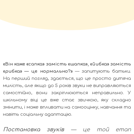
«Він каже «сапка» замість «шапка», «йибка» замість
«рибка» — це нормально?»
— запитують батьки.
На перший погляд, здається, що це просто дитяча
милість, але якщо до 5 років звуки не виправляються
самостійно, вони закріплюються неправильно. У
шкільному віці це вже стає звичкою, яку складно
змінити, і може впливати на самооцінку, навчання та
навіть соціальну адаптацію.
Постановка звуків
— це той етап