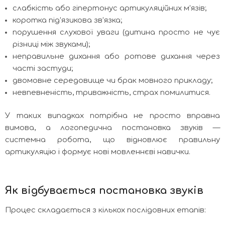
слабкість або гіпертонус артикуляційних м’язів;
коротка під’язикова зв’язка;
порушення слухової уваги (дитина просто не чує
різниці між звуками);
неправильне дихання або ротове дихання через
часті застуди;
двомовне середовище чи брак мовного прикладу;
невпевненість, тривожність, страх помилитися.
У таких випадках потрібна не просто вправна
вимова, а логопедична постановка звуків —
системна робота, що відновлює правильну
артикуляцію і формує нові мовленнєві навички.
Як відбувається постановка звуків
Процес складається з кількох послідовних етапів: