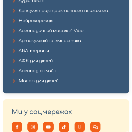
Аудіотест
Консультація практичного психолога​
Нейрокорекція​
Логопедичний масаж Z-Vibe​
Артикуляційна гімнастика
АВА-терапія
ЛФК для дітей
Логопед онлайн
Масаж для дітей
Ми у соцмережах