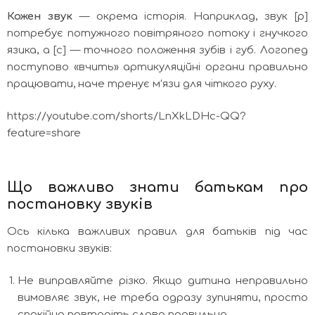
Кожен звук
— окрема історія. Наприклад, звук [р]
потребує потужного повітряного потоку і гнучкого
язика, а [с] — точного положення зубів і губ. Логопед
поступово «вчить» артикуляційні органи правильно
працювати, наче тренує м’язи для чіткого руху.
https://youtube.com/shorts/LnXkLDHc-QQ?
feature=share
Що важливо знати батькам про
постановку звуків
Ось кілька важливих правил для батьків під час
постановки звуків:
Не виправляйте різко. Якщо дитина неправильно
вимовляє звук, не треба одразу зупиняти, просто
спокійно повторіть слово правильно.