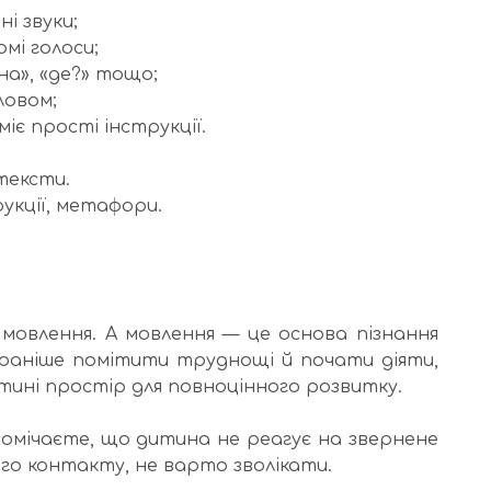
і звуки;
омі голоси;
жна», «де?» тощо;
ловом;
іє прості інструкції.
 тексти.
рукції, метафори.
 мовлення. А мовлення — це основа пізнання
м раніше помітити труднощі й почати діяти,
ині простір для повноцінного розвитку.
помічаєте, що дитина не реагує на звернене
ого контакту, не варто зволікати.