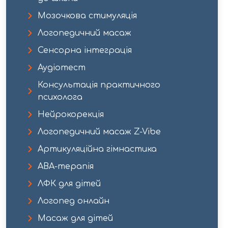
Мозочкова стимуляція
Логопедичний масаж
Сенсорна інтеграція
Аудіотест
Консультація практичного
психолога​
Нейрокорекція​
Логопедичний масаж Z-Vibe​
Артикуляційна гімнастика
АВА-терапія
ЛФК для дітей
Логопед онлайн
Масаж для дітей