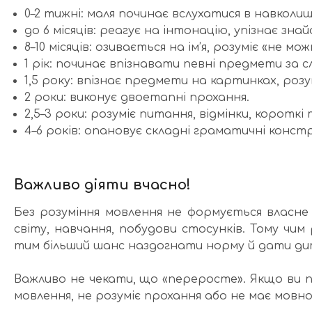
0–2 тижні: маля починає вслухатися в навколишн
до 6 місяців: реагує на інтонацію, упізнає знай
8–10 місяців: озивається на ім’я, розуміє «не мо
1 рік: починає впізнавати певні предмети за с
1,5 року: впізнає предмети на картинках, розум
2 роки: виконує двоетапні прохання.
2,5–3 роки: розуміє питання, відмінки, короткі
4–6 років: опановує складні граматичні конст
Важливо діяти вчасно!
Без розуміння мовлення не формується власне
світу, навчання, побудови стосунків. Тому чи
тим більший шанс наздогнати норму й дати дит
Важливо не чекати, що «переросте». Якщо ви 
мовлення, не розуміє прохання або не має мовн