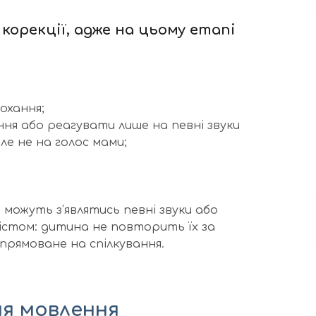
корекції, адже на цьому етапі
охання;
ння або реагувати лише на певні звуки
але не на голос мами;
;
 можуть з’являтись певні звуки або
змістом: дитина не повторить їх за
спрямоване на спілкування.
ня мовлення