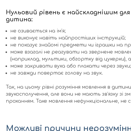
Нульовий рівень є найскладнішим для 
дитина:
не озивається на ім’я;
не виконує навіть найпростіших інструкцій;
не показує знайомі предмети чи іграшки на пр
може взагалі не реагувати на звернене мовле
(наприклад, мультики, обгортку від цукерки), 
може закривати вуха або плакати через звуки
не завжди повертає голову на звук.
Так, на цьому рівні розуміння мовлення в дитини
звукосполучення, але вони не мають зв’язку зі 
проханням. Таке мовлення нефункціональне, не 
Можливі причини нерозумін