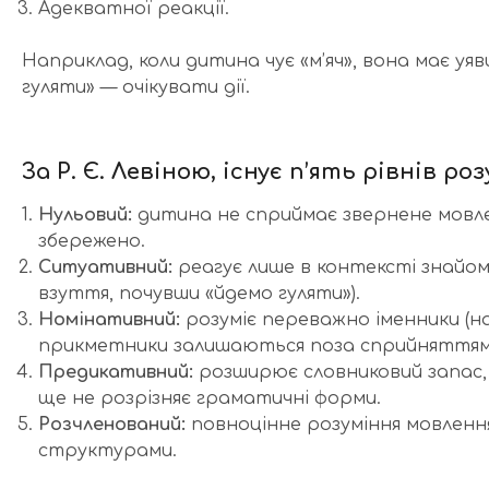
Адекватної реакції.
Наприклад, коли дитина чує «м’яч», вона має у
гуляти» — очікувати дії.
За Р. Є. Левіною, існує п’ять рівнів ро
Нульовий:
дитина не сприймає звернене мовлен
збережено.
Ситуативний:
реагує лише в контексті знайом
взуття, почувши «йдемо гуляти»).
Номінативний:
розуміє переважно іменники (на
прикметники залишаються поза сприйняттям
Предикативний:
розширює словниковий запас, 
ще не розрізняє граматичні форми.
Розчленований:
повноцінне розуміння мовленн
структурами.