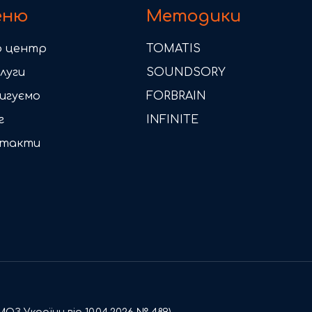
еню
Методики
 центр
TOMATIS
луги
SOUNDSORY
игуємо
FORBRAIN
г
INFINITE
нтакти