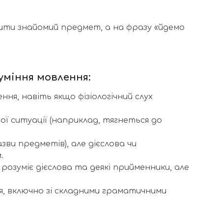
явити знайомий предмет, а на фразу «йдемо
зуміння мовлення:
ня, навіть якщо фізіологічний слух
ої ситуації (наприклад, тягнеться до
зви предметів), але дієслова чи
.
розуміє дієслова та деякі прийменники, але
я, включно зі складними граматичними