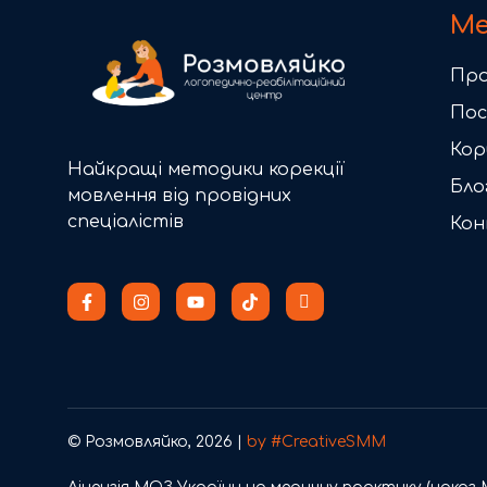
М
Про
Пос
Кор
Найкращі методики корекції
Бло
мовлення від провідних
спеціалістів
Ко
© Розмовляйко, 2026 |
by #CreativeSMM