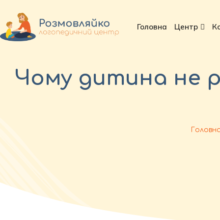
Головна
Центр
К
Чому дитина не р
Головн