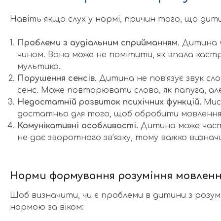
Навіть якщо слух у нормі, причин того, що дити
Проблеми з аудіальним сприйманням
. Дитина 
чином. Вона може не помітити, як впала каст
мультика.
Порушення сенсів.
Дитина не пов’язує звук сло
сенс. Може повторювати слова, як папуга, але
Недостатній розвиток психічних функцій.
Мисл
достатньо для того, щоб обробити мовлення 
Комунікативні особливості.
Дитина може частк
не дає зворотного зв’язку, тому важко визнач
Норми формування розуміння мовленн
Щоб визначити, чи є проблеми в дитини з розумі
нормою за віком: