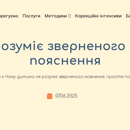
орегуємо
Послуги
Методики
Корекційні інтенсиви
Б
озуміє зверненого
пояснення
а
»
Чому дитина не розуміє зверненого мовлення: просте п
07.06.2025