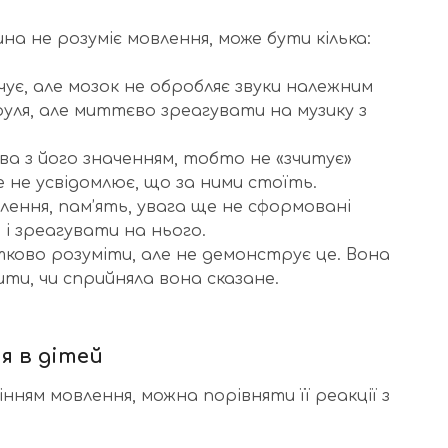
на не розуміє мовлення, може бути кілька:
чує, але мозок не обробляє звуки належним
руля, але миттєво зреагувати на музику з
ва з його значенням, тобто не «зчитує»
 не усвідомлює, що за ними стоїть.
ення, пам’ять, увага ще не сформовані
і зреагувати на нього.
ово розуміти, але не демонструє це. Вона
ити, чи сприйняла вона сказане.
я в дітей
нням мовлення, можна порівняти її реакції з