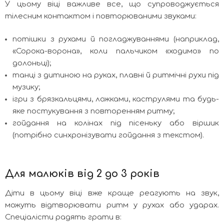
У цьому віці важливе все, що супроводжується
тілесним контактом і повторюваними звуками:
потішки з рухами й погладжуваннями (наприклад,
«Сорока-ворона», коли пальчиком «ходимо» по
долоньці);
танці з дитиною на руках, плавні й ритмічні рухи під
музику;
ігри з брязкальцями, ложками, каструлями та будь-
яке постукування з повторенням ритму;
гойдання на колінах під пісеньку або віршик
(потрібно синхронізувати гойдання з текстом).
Для малюків від 2 до 3 років
Діти в цьому віці вже краще реагують на звук,
можуть відтворювати ритм у рухах або ударах.
Спеціалісти радять грати в: