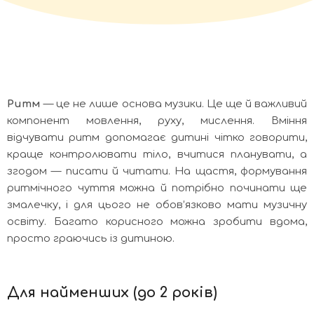
Ритм
— це не лише основа музики. Це ще й важливий
компонент мовлення, руху, мислення. Вміння
відчувати ритм допомагає дитині чітко говорити,
краще контролювати тіло, вчитися планувати, а
згодом — писати й читати. На щастя, формування
ритмічного чуття можна й потрібно починати ще
змалечку, і для цього не обов’язково мати музичну
освіту. Багато корисного можна зробити вдома,
просто граючись із дитиною.
Для найменших (до 2 років)