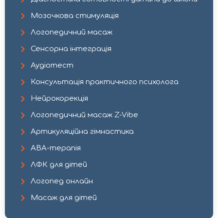
Мозочкова стимуляція
Логопедичний масаж
Сенсорна інтеграція
Аудіотест
Консультація практичного психолога​
Нейрокорекція​
Логопедичний масаж Z-Vibe​
Артикуляційна гімнастика
АВА-терапія
ЛФК для дітей
Логопед онлайн
Масаж для дітей