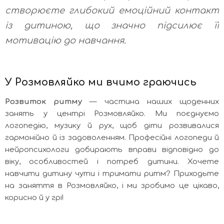
створюєте глибокий емоційний контакт
із дитиною, що значно підсилює її
мотивацію до навчання.
У Розмовляйко ми вчимо граючись
Розвиток ритму
— частина наших щоденних
занять у центрі Розмовляйко. Ми поєднуємо
логопедію, музику й рух, щоб діти розвивалися
гармонійно й із задоволенням. Професійні логопеди й
нейропсихологи добирають вправи відповідно до
віку, особливостей і потреб дитини. Хочете
навчити дитину чути і тримати ритм? Приходьте
на заняття в Розмовляйко, і ми зробимо це цікаво,
корисно й у грі!