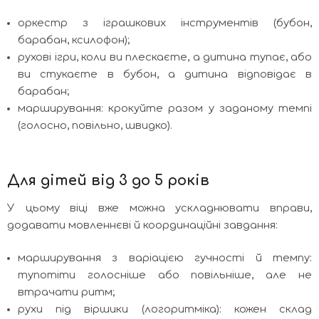
оркестр з іграшкових інструментів (бубон,
барабан, ксилофон);
рухові ігри, коли ви плескаєте, а дитина тупає, або
ви стукаєте в бубон, а дитина відповідає в
барабан;
марширування: крокуйте разом у заданому темпі
(голосно, повільно, швидко).
Для дітей від 3 до 5 років
У цьому віці вже можна ускладнювати вправи,
додавати мовленнєві й координаційні завдання:
марширування з варіацією гучності й темпу:
тупотіти голосніше або повільніше, але не
втрачати ритм;
рухи під віршики (логоритміка): кожен склад