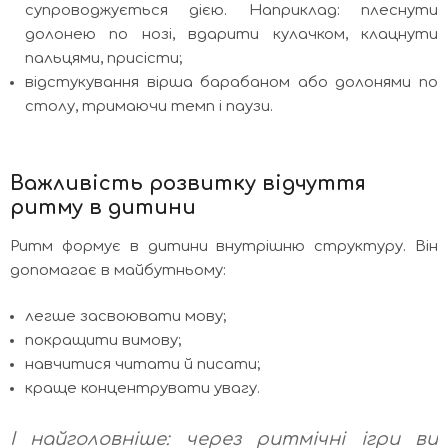
супроводжується дією. Наприклад: плеснути
долонею по нозі, вдарити кулачком, клацнути
пальцями, присісти;
відстукування вірша барабаном або долонями по
столу, тримаючи темп і паузи.
Важливість розвитку відчуття
ритму в дитини
Ритм формує в дитини внутрішню структуру. Він
допомагає в майбутньому:
легше засвоювати мову;
покращити вимову;
навчитися читати й писати;
краще концентрувати увагу.
І найголовніше: через ритмічні ігри ви